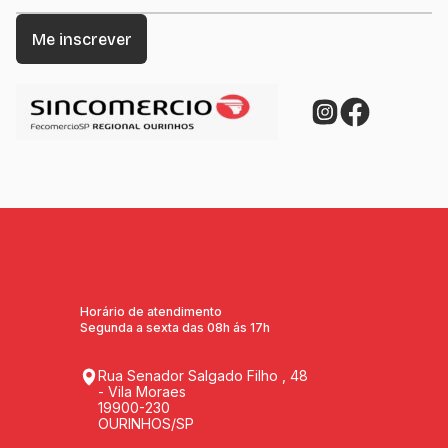
Horário de atendimento
Segunda a sexta das 08h ás 17h
Rua Senador Salgado Filho , 48
- Vila Moraes
19900-230
OURINHOS/SP