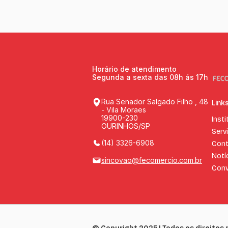
Horário de atendimento
Segunda a sexta das 08h ás 17h
Rua Senador Salgado Filho , 48
Link
- Vila Moraes
19900-230
Insti
OURINHOS/SP
Serv
(14) 3326-6908
Cont
Notí
sincovao@fecomercio.com.br
Conv