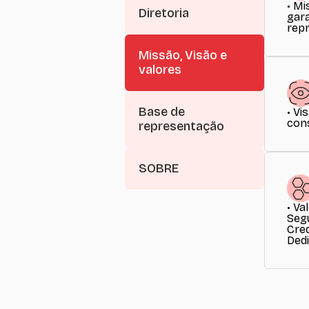
• Mi
Diretoria
gara
repr
Missão, Visão e
valores
Base de
• Vi
cons
representação
SOBRE
• Va
Segu
Cred
Dedi