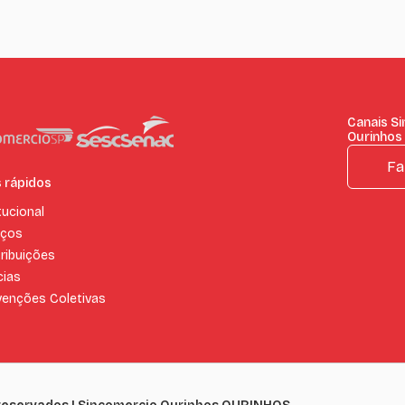
Canais S
Ourinhos
Fa
s rápidos
tucional
iços
ribuições
cias
enções Coletivas