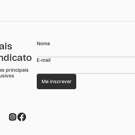
ais
Nome
indicato
E-mail
as principais
lusivos