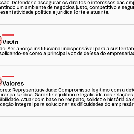
ssão: Defender e assegurar os direitos e interesses das e
ntindo um ambiente de negócios justo, competitivo e segu
esentatividade política e jurídica forte e atuante.
Visão
são: Ser a força institucional indispensável para a sustentab
olidando-se como a principal voz de defesa do empresaria
Valores
lores: ​Representatividade: Compromisso legítimo com a defe
rança Jurídica: Garantir equilíbrio e legalidade nas relações 
ibilidade: Atuar com base no respeito, solidez e história da 
cação integral para solucionar as dificuldades do empresári