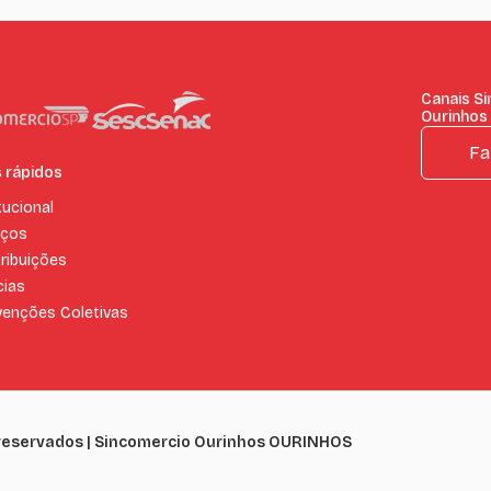
Canais S
Ourinhos
Fa
s rápidos
tucional
iços
ribuições
cias
enções Coletivas
s reservados | Sincomercio Ourinhos OURINHOS