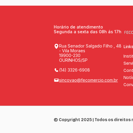
Horário de atendimento
Segunda a sexta das 08h ás 17h
Rua Senador Salgado Filho , 48
Link
- Vila Moraes
19900-230
Insti
OURINHOS/SP
Serv
(14) 3326-6908
Cont
Notí
sincovao@fecomercio.com.br
Conv
© Copyright 2025 | Todos os direito