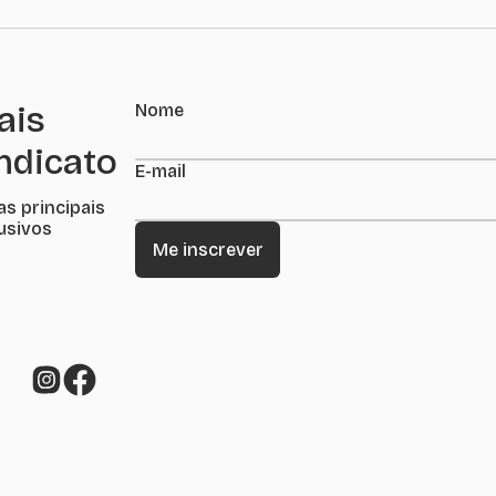
ais
Nome
indicato
E-mail
as principais
lusivos