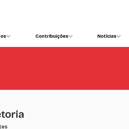
ços
Contribuições
Notícias
etoria
tes